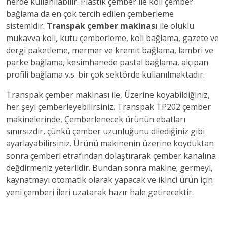
herde kullanılabilir. Plastik çember ile koli çember
bağlama da en çok tercih edilen çemberleme
sistemidir.
Transpak çember makinası
ile oluklu
mukavva koli, kutu çemberleme, koli bağlama, gazete ve
dergi paketleme, mermer ve kremit bağlama, lambri ve
parke bağlama, kesimhanede pastal bağlama, alçıpan
profili bağlama v.s. bir çok sektörde kullanılmaktadır.
Transpak çember makinası ile, Üzerine koyabildiğiniz,
her şeyi çemberleyebilirsiniz. Transpak TP202 çember
makinelerinde, Çemberlenecek ürünün ebatları
sınırsızdır, çünkü çember uzunluğunu dilediğiniz gibi
ayarlayabilirsiniz. Ürünü makinenin üzerine koyduktan
sonra çemberi etrafından dolaştırarak çember kanalına
değdirmeniz yeterlidir. Bundan sonra makine; germeyi,
kaynatmayı otomatik olarak yapacak ve ikinci ürün için
yeni çemberi ileri uzatarak hazır hale getirecektir.