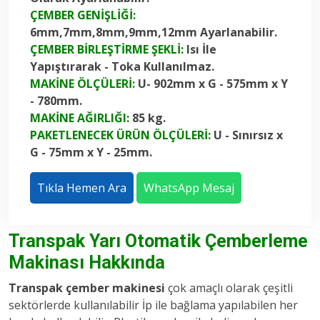
ÇEMBER GENİŞLİĞİ:
6mm,7mm,8mm,9mm,12mm Ayarlanabilir.
ÇEMBER BİRLEŞTİRME ŞEKLİ:
Isı İle
Yapıştırarak - Toka Kullanılmaz.
MAKİNE ÖLÇÜLERİ:
U- 902mm x G - 575mm x Y
- 780mm.
MAKİNE AĞIRLIĞI:
85 kg.
PAKETLENECEK ÜRÜN ÖLÇÜLERİ:
U - Sınırsız x
G - 75mm x Y - 25mm.
Tıkla Hemen Ara
WhatsApp Mesaj
Transpak Yarı Otomatik Çemberleme
Makinası Hakkında
Transpak çember makinesi
çok amaçlı olarak çeşitli
sektörlerde kullanılabilir İp ile bağlama yapılabilen her