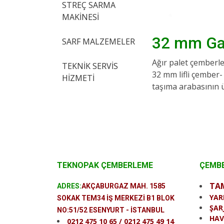
STREÇ SARMA
MAKİNESİ
32 mm Gal
SARF MALZEMELER
Ağır palet çemberle
TEKNİK SERVİS
32 mm lifli çember-
HİZMETİ
taşıma arabasının ü
TEKNOPAK ÇEMBERLEME
ÇEMBE
TA
ADRES:
AKÇABURGAZ MAH. 1585
YAR
SOKAK TEM34 İŞ MERKEZİ B1 BLOK
ŞAR
NO:51/52 ESENYURT - İSTANBUL
HAV
0212 475 10 65 / 0212 475 49 14