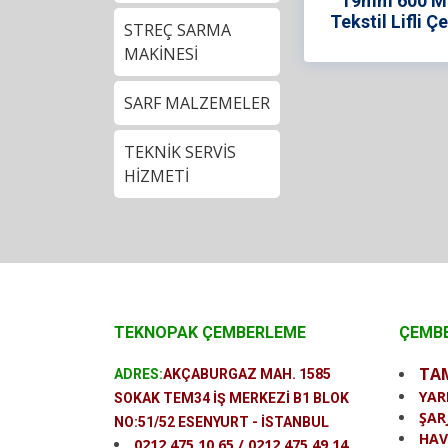
19mm 600 M
Tekstil Lifli 
STREÇ SARMA
MAKİNESİ
SARF MALZEMELER
TEKNİK SERVİS
HİZMETİ
TEKNOPAK ÇEMBERLEME
ÇEMBE
TA
ADRES:
AKÇABURGAZ MAH. 1585
YAR
SOKAK TEM34 İŞ MERKEZİ B1 BLOK
ŞAR
NO:51/52 ESENYURT - İSTANBUL
HAV
0212 475 10 65 / 0212 475 49 14