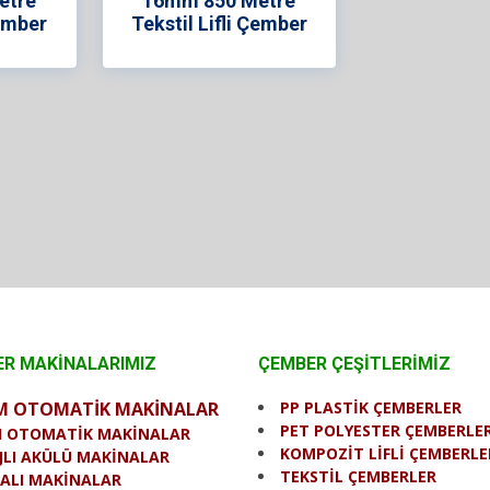
etre
16mm 850 Metre
Çember
Tekstil Lifli Çember
R MAKİNALARIMIZ
ÇEMBER ÇEŞİTLERİMİZ
M OTOMATİK MAKİNALAR
PP PLASTİK ÇEMBERLER
PET POLYESTER ÇEMBERLE
I OTOMATİK MAKİNALAR
KOMPOZİT LİFLİ ÇEMBERLE
JLI AKÜLÜ MAKİNALAR
TEKSTİL ÇEMBERLER
ALI MAKİNALAR