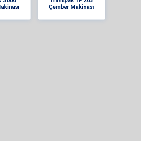
k S666
Transpak TP 202
akinası
Çember Makinası