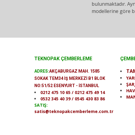
bulunmaktadır. Ayn
modellerine göre bu
TEKNOPAK ÇEMBERLEME
ÇEMBE
TA
ADRES:
AKÇABURGAZ MAH. 1585
YAR
SOKAK TEM34 İŞ MERKEZİ B1 BLOK
ŞAR
NO:51/52 ESENYURT - İSTANBUL
HAV
0212 475 10 65 / 0212 475 49 14
MAN
0532 345 40 39 / 0545 430 83 86
SATIŞ:
satis@teknopakcemberleme.com.tr