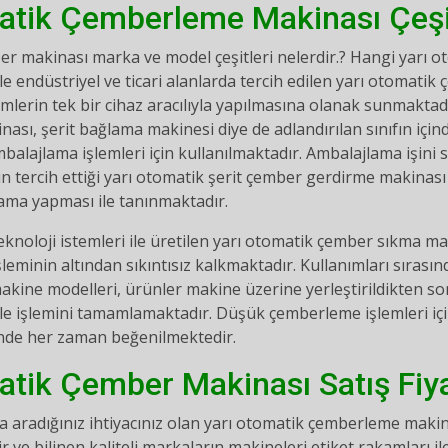
atik Çemberleme Makinası Çeşit
er makinası marka ve model çeşitleri nelerdir.? Hangi yarı
 endüstriyel ve ticari alanlarda tercih edilen yarı otomati
lerin tek bir cihaz aracılıyla yapılmasına olanak sunmaktad
ası, şerit bağlama makinesi diye de adlandırılan sınıfın içi
ambalajlama işlemleri için kullanılmaktadır. Ambalajlama işin
in tercih ettiği yarı otomatik şerit çember gerdirme makinası
lama yapması ile tanınmaktadır.
eknoloji istemleri ile üretilen yarı otomatik çember sıkma m
leminin altından sıkıntısız kalkmaktadır. Kullanımları sırası
kine modelleri, ürünler makine üzerine yerleştirildikten s
e işlemini tamamlamaktadır. Düşük çemberleme işlemleri için t
inde her zaman beğenilmektedir.
atik Çember Makinası Satış Fiya
 aradığınız ihtiyacınız olan yarı otomatik çemberleme ma
r ve bilinen kaliteli markaların makineleri etiket rakamları ile