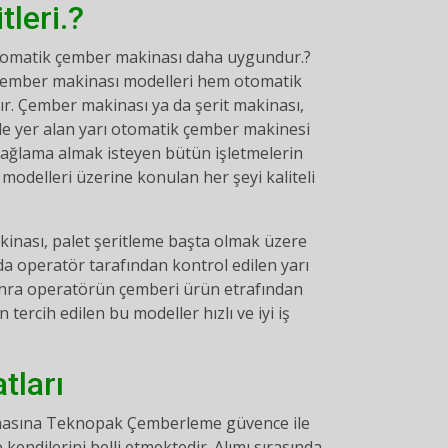
leri.?
 otomatik çember makinası daha uygundur.?
k çember makinası modelleri hem otomatik
ır. Çember makinası ya da şerit makinası,
nde yer alan yarı otomatik çember makinesi
i sağlama almak isteyen bütün işletmelerin
 modelleri üzerine konulan her şeyi kaliteli
akinası, palet şeritleme başta olmak üzere
nda operatör tarafından kontrol edilen yarı
onra operatörün çemberi ürün etrafından
ercih edilen bu modeller hızlı ve iyi iş
tları
kinasına Teknopak Çemberleme güvence ile
 kendilerini belli etmektedir. Alımı sırasında