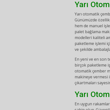
Yarı Otom
Yarı otomatik çemb
Günümüzde özellikle
hem de manuel işlem
palet bağlama makin
modelleri kaliteli 
paketleme işlemi iç
ve şekilde ambalaj
En yeni ve en son t
birçok paketleme iş
otomatik çember ma
makineye vermesi il
çıkartmaları sayes
Yarı Otom
En uygun rakamlara
sahip olun. Güvenili