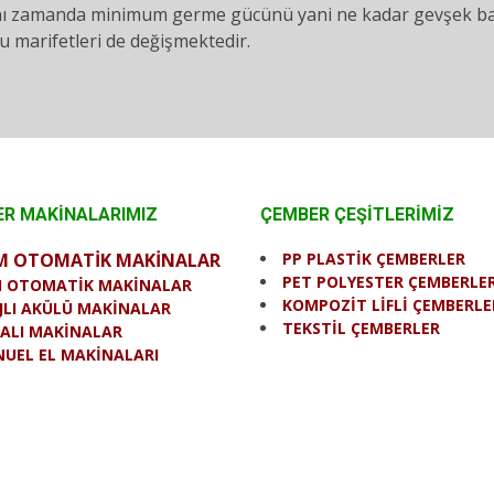
ı zamanda minimum germe gücünü yani ne kadar gevşek bağl
 marifetleri de değişmektedir.
R MAKİNALARIMIZ
ÇEMBER ÇEŞİTLERİMİZ
M OTOMATİK MAKİNALAR
PP PLASTİK ÇEMBERLER
PET POLYESTER ÇEMBERLE
I OTOMATİK MAKİNALAR
KOMPOZİT LİFLİ ÇEMBERLE
JLI AKÜLÜ MAKİNALAR
TEKSTİL ÇEMBERLER
ALI MAKİNALAR
UEL EL MAKİNALARI