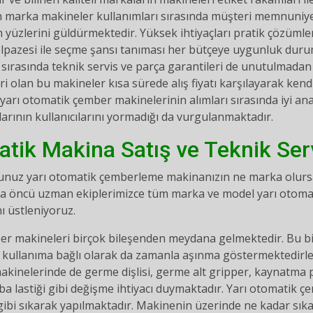
 marka makineler kullanımları sırasında müşteri memnuniyeti
 yüzlerini güldürmektedir. Yüksek ihtiyaçları pratik çözümle
elpazesi ile seçme şansı tanıması her bütçeye uygunluk dur
 sırasında teknik servis ve parça garantileri de unutulmadan f
 olan bu makineler kısa sürede alış fiyatı karşılayarak kendin
n yarı otomatik çember makinelerinin alımları sırasında iyi an
arının kullanıcılarını yormadığı da vurgulanmaktadır.
atik Makina Satış ve Teknik Ser
nuz yarı otomatik çemberleme makinanızın ne marka olursa o
a öncü uzman ekiplerimizce tüm marka ve model yarı otomat
ı üstleniyoruz.
er makineleri birçok bileşenden meydana gelmektedir. Bu bir
 kullanıma bağlı olarak da zamanla aşınma göstermektedirle
kinelerinde de germe dişlisi, germe alt gripper, kaynatma p
a lastiği gibi değişme ihtiyacı duymaktadır. Yarı otomatik 
ibi sıkarak yapılmaktadır. Makinenin üzerinde ne kadar sıka