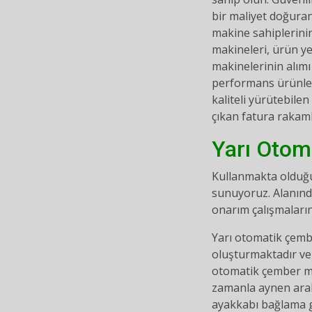
bir maliyet doğuran
makine sahiplerinin
makineleri, ürün y
makinelerinin alımı
performans ürünleri
kaliteli yürütebile
çıkan fatura rakaml
Yarı Otom
Kullanmakta olduğu
sunuyoruz. Alanınd
onarım çalışmaların
Yarı otomatik çemb
oluşturmaktadır ve
otomatik çember ma
zamanla aynen arab
ayakkabı bağlama g