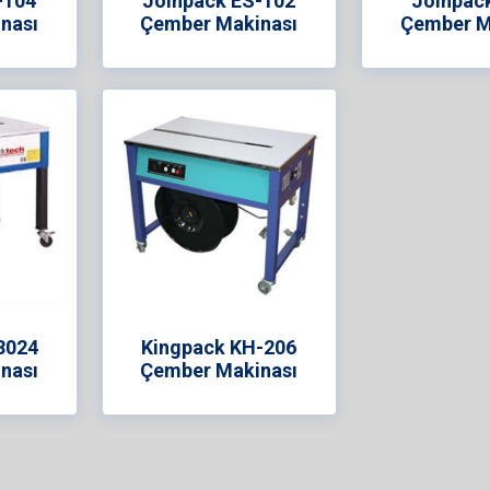
-104
Joinpack ES-102
Joinpac
nası
Çember Makinası
Çember M
8024
Kingpack KH-206
nası
Çember Makinası