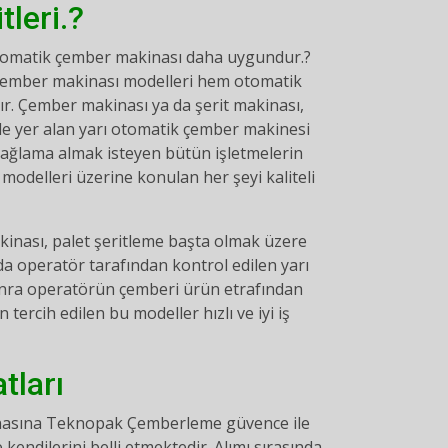
leri.?
 otomatik çember makinası daha uygundur.?
k çember makinası modelleri hem otomatik
ır. Çember makinası ya da şerit makinası,
nde yer alan yarı otomatik çember makinesi
i sağlama almak isteyen bütün işletmelerin
 modelleri üzerine konulan her şeyi kaliteli
akinası, palet şeritleme başta olmak üzere
nda operatör tarafından kontrol edilen yarı
onra operatörün çemberi ürün etrafından
ercih edilen bu modeller hızlı ve iyi iş
tları
kinasına Teknopak Çemberleme güvence ile
 kendilerini belli etmektedir. Alımı sırasında