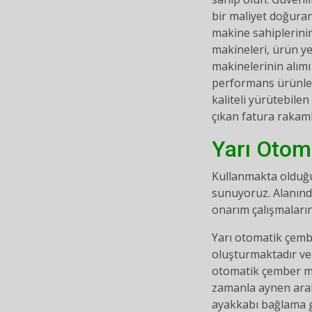
bir maliyet doğuran
makine sahiplerinin
makineleri, ürün y
makinelerinin alımı
performans ürünleri
kaliteli yürütebile
çıkan fatura rakaml
Yarı Otom
Kullanmakta olduğu
sunuyoruz. Alanınd
onarım çalışmaların
Yarı otomatik çemb
oluşturmaktadır ve
otomatik çember ma
zamanla aynen arab
ayakkabı bağlama g