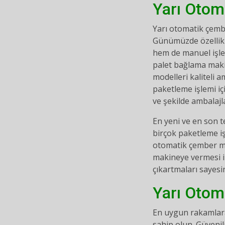
Yarı Otom
Yarı otomatik çemb
Günümüzde özellikle
hem de manuel işlem
palet bağlama makin
modelleri kaliteli 
paketleme işlemi iç
ve şekilde ambalaj
En yeni ve en son t
birçok paketleme iş
otomatik çember ma
makineye vermesi il
çıkartmaları sayes
Yarı Otom
En uygun rakamlara
sahip olun. Güvenili