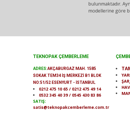
bulunmaktadır. Ayn
modellerine göre bu
TEKNOPAK ÇEMBERLEME
ÇEMBE
TA
ADRES:
AKÇABURGAZ MAH. 1585
YAR
SOKAK TEM34 İŞ MERKEZİ B1 BLOK
ŞAR
NO:51/52 ESENYURT - İSTANBUL
HAV
0212 475 10 65 / 0212 475 49 14
MAN
0532 345 40 39 / 0545 430 83 86
SATIŞ:
satis@teknopakcemberleme.com.tr