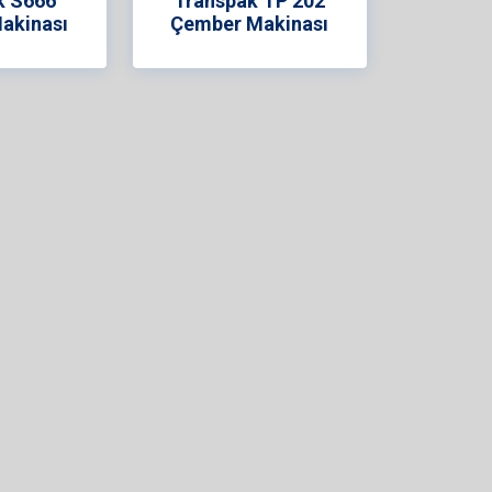
k S666
Transpak TP 202
akinası
Çember Makinası