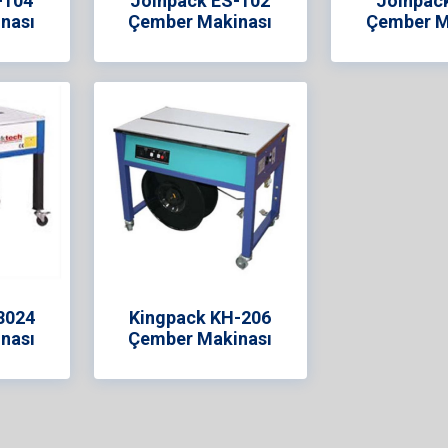
-104
Joinpack ES-102
Joinpac
nası
Çember Makinası
Çember M
8024
Kingpack KH-206
nası
Çember Makinası