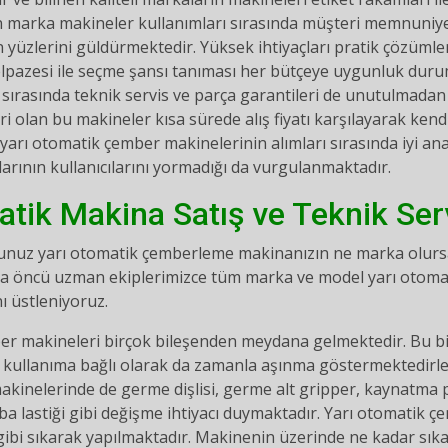
 marka makineler kullanımları sırasında müşteri memnuniyeti
 yüzlerini güldürmektedir. Yüksek ihtiyaçları pratik çözümle
elpazesi ile seçme şansı tanıması her bütçeye uygunluk dur
 sırasında teknik servis ve parça garantileri de unutulmadan f
 olan bu makineler kısa sürede alış fiyatı karşılayarak kendin
n yarı otomatik çember makinelerinin alımları sırasında iyi an
arının kullanıcılarını yormadığı da vurgulanmaktadır.
atik Makina Satış ve Teknik Ser
nuz yarı otomatik çemberleme makinanızın ne marka olursa o
a öncü uzman ekiplerimizce tüm marka ve model yarı otomat
ı üstleniyoruz.
er makineleri birçok bileşenden meydana gelmektedir. Bu bir
 kullanıma bağlı olarak da zamanla aşınma göstermektedirle
kinelerinde de germe dişlisi, germe alt gripper, kaynatma p
a lastiği gibi değişme ihtiyacı duymaktadır. Yarı otomatik 
ibi sıkarak yapılmaktadır. Makinenin üzerinde ne kadar sıka