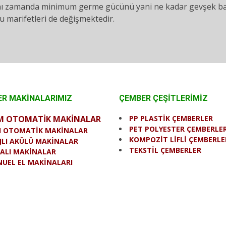
ı zamanda minimum germe gücünü yani ne kadar gevşek bağl
 marifetleri de değişmektedir.
R MAKİNALARIMIZ
ÇEMBER ÇEŞİTLERİMİZ
M OTOMATİK MAKİNALAR
PP PLASTİK ÇEMBERLER
PET POLYESTER ÇEMBERLE
I OTOMATİK MAKİNALAR
KOMPOZİT LİFLİ ÇEMBERLE
JLI AKÜLÜ MAKİNALAR
TEKSTİL ÇEMBERLER
ALI MAKİNALAR
UEL EL MAKİNALARI