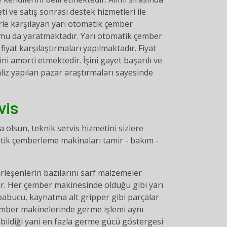
 ve satış sonrası destek hizmetleri ile
rle karşılayan yarı otomatik çember
umu da yaratmaktadır. Yarı otomatik çember
iyat karşılaştırmaları yapılmaktadır. Fiyat
i amorti etmektedir. İşini gayet başarılı ve
aliz yapılan pazar araştırmaları sayesinde
vis
lsun, teknik servis hizmetini sizlere
ik çemberleme makinaları tamir - bakım -
leşenlerin bazılarını sarf malzemeler
r. Her çember makinesinde olduğu gibi yarı
abucu, kaynatma alt gripper gibi parçalar
çember makinelerinde germe işlemi aynı
bildiği yani en fazla germe gücü göstergesi