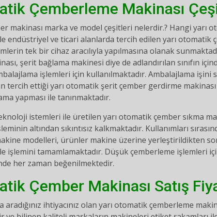
atik Çemberleme Makinası Çeşit
er makinası marka ve model çeşitleri nelerdir.? Hangi yarı
 endüstriyel ve ticari alanlarda tercih edilen yarı otomati
lerin tek bir cihaz aracılıyla yapılmasına olanak sunmaktad
ası, şerit bağlama makinesi diye de adlandırılan sınıfın içi
ambalajlama işlemleri için kullanılmaktadır. Ambalajlama işin
in tercih ettiği yarı otomatik şerit çember gerdirme makinası
lama yapması ile tanınmaktadır.
eknoloji istemleri ile üretilen yarı otomatik çember sıkma m
leminin altından sıkıntısız kalkmaktadır. Kullanımları sırası
kine modelleri, ürünler makine üzerine yerleştirildikten s
e işlemini tamamlamaktadır. Düşük çemberleme işlemleri için t
inde her zaman beğenilmektedir.
atik Çember Makinası Satış Fiya
 aradığınız ihtiyacınız olan yarı otomatik çemberleme ma
r ve bilinen kaliteli markaların makineleri etiket rakamları ile