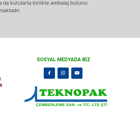
ya da kutularla birlikte ambalaj bütünü
maktadır.
SOSYAL MEDYADA BİZ
R
R