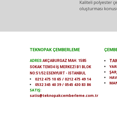
Kaliteli polyester 
oluşturması konusu
TEKNOPAK ÇEMBERLEME
ÇEMBE
TA
ADRES:
AKÇABURGAZ MAH. 1585
YAR
SOKAK TEM34 İŞ MERKEZİ B1 BLOK
ŞAR
NO:51/52 ESENYURT - İSTANBUL
HAV
0212 475 10 65 / 0212 475 49 14
MAN
0532 345 40 39 / 0545 430 83 86
SATIŞ:
satis@teknopakcemberleme.com.tr