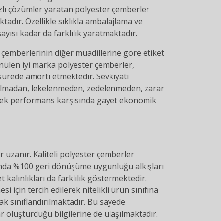
zlı çözümler yaratan polyester çemberler
ktadır. Özellikle sıklıkla ambalajlama ve
sayısı kadar da farklılık yaratmaktadır.
r çemberlerinin diğer muadillerine göre etiket
şünülen iyi marka polyester çemberler,
 sürede amorti etmektedir. Sevkiyatı
ağılmadan, lekelenmeden, zedelenmeden, zarar
ksek performans karşısında gayet ekonomik
 uzanır. Kaliteli polyester çemberler
ında %100 geri dönüşüme uygunluğu alkışları
 kalınlıkları da farklılık göstermektedir.
si için tercih edilerek nitelikli ürün sınıfına
ak sınıflandırılmaktadır. Bu sayede
r oluşturduğu bilgilerine de ulaşılmaktadır.