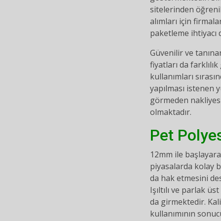
sitelerinden öğren
alımları için firma
paketleme ihtiyacı d
Güvenilir ve tanına
fiyatları da farklı
kullanımları sırası
yapılması istenen 
görmeden nakliyesi
olmaktadır.
Pet Polye
12mm ile başlayarak
piyasalarda kolay 
da hak etmesini des
Işıltılı ve parlak ü
da girmektedir. Kal
kullanımının sonucu