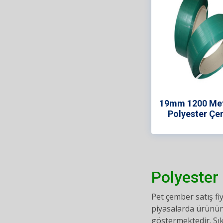
19mm 1200 Met
Polyester Çe
Polyester 
Pet çember satış fi
piyasalarda ürünün 
göstermektedir. Sıkl