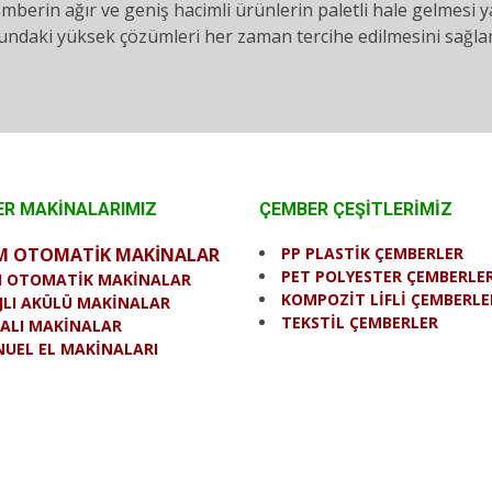
çemberin ağır ve geniş hacimli ürünlerin paletli hale gelmesi 
ndaki yüksek çözümleri her zaman tercihe edilmesini sağla
R MAKİNALARIMIZ
ÇEMBER ÇEŞİTLERİMİZ
M OTOMATİK MAKİNALAR
PP PLASTİK ÇEMBERLER
PET POLYESTER ÇEMBERLE
I OTOMATİK MAKİNALAR
KOMPOZİT LİFLİ ÇEMBERLE
JLI AKÜLÜ MAKİNALAR
TEKSTİL ÇEMBERLER
ALI MAKİNALAR
UEL EL MAKİNALARI