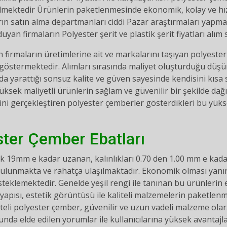
ilmektedir Ürünlerin paketlenmesinde ekonomik, kolay ve hı
ların satın alma departmanları ciddi Pazar araştırmaları yapma
uyan firmaların Polyester şerit ve plastik şerit fiyatları alım 
n firmaların üretimlerine ait ve markalarını taşıyan polyeste
lık göstermektedir. Alımları sırasında maliyet oluşturduğu dü
nda yarattığı sonsuz kalite ve güven sayesinde kendisini kısa
yüksek maliyetli ürünlerin sağlam ve güvenilir bir şekilde d
ni gerçekleştiren polyester çemberler gösterdikleri bu yü
ster Çember Ebatları
 19mm e kadar uzanan, kalınlıkları 0.70 den 1.00 mm e kadar
bulunmakta ve rahatça ulaşılmaktadır. Ekonomik olması yan
teklemektedir. Genelde yeşil rengi ile tanınan bu ürünlerin et
st yapısı, estetik görüntüsü ile kaliteli malzemelerin paketlenme
iteli polyester çember, güvenilir ve uzun vadeli malzeme olar
nda elde edilen yorumlar ile kullanıcılarına yüksek avantajla