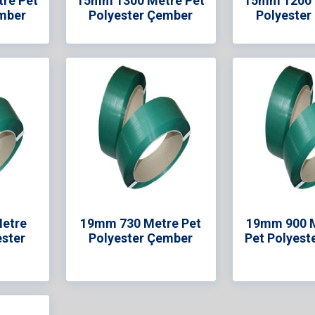
re Pet
15mm 1300 Metre Pet
15mm 1200 
mber
Polyester Çember
Polyester
etre
19mm 730 Metre Pet
19mm 900 M
ester
Polyester Çember
Pet Polyest