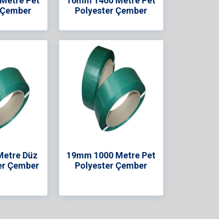
Metre Pet
16mm 1400 Metre Pet
 Çember
Polyester Çember
etre Düz
19mm 1000 Metre Pet
er Çember
Polyester Çember