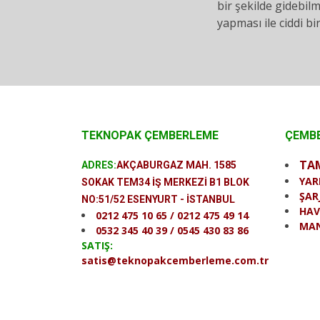
bir şekilde gidebil
yapması ile ciddi b
TEKNOPAK ÇEMBERLEME
ÇEMBE
TA
ADRES:
AKÇABURGAZ MAH. 1585
YAR
SOKAK TEM34 İŞ MERKEZİ B1 BLOK
ŞAR
NO:51/52 ESENYURT - İSTANBUL
HAV
0212 475 10 65 / 0212 475 49 14
MAN
0532 345 40 39 / 0545 430 83 86
SATIŞ:
satis@teknopakcemberleme.com.tr