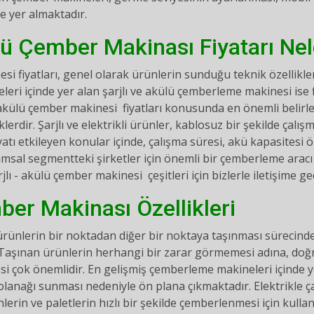
de yer almaktadır.
lü Çember Makinası Fiyatarı Nel
 fiyatları, genel olarak ürünlerin sunduğu teknik özellikle
ri içinde yer alan şarjlı ve akülü çemberleme makinesi ise f
- akülü çember makinesi fiyatları konusunda en önemli belir
klerdir. Şarjlı ve elektrikli ürünler, kablosuz bir şekilde ça
fiyatı etkileyen konular içinde, çalışma süresi, akü kapasitesi
umsal segmentteki şirketler için önemli bir çemberleme aracı 
arjlı - akülü çember makinesi çeşitleri için bizlerle iletişime geç
ber Makinası Özellikleri
, ürünlerin bir noktadan diğer bir noktaya taşınması sürecin
 Taşınan ürünlerin herhangi bir zarar görmemesi adına, doğr
esi çok önemlidir. En gelişmiş çemberleme makineleri içinde y
lanağı sunması nedeniyle ön plana çıkmaktadır. Elektrikle ça
nlerin ve paletlerin hızlı bir şekilde çemberlenmesi için kull