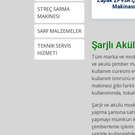
Zapak ZP93A 
Makinas
STREÇ SARMA
MAKİNESİ
SARF MALZEMELER
Şarjlı Ak
TEKNİK SERVİS
HİZMETİ
Tüm marka ve model 
ve akülü çember ma
kullanım süresini 
kullanım ömrünü etk
makinesi gibi farkl
kullanımında, tokalı
Şarjlı ve akülü mod
yapma şansına sahi
yapmayı mümkün kılm
çemberleme işlemi s
şekilde kullanılabi