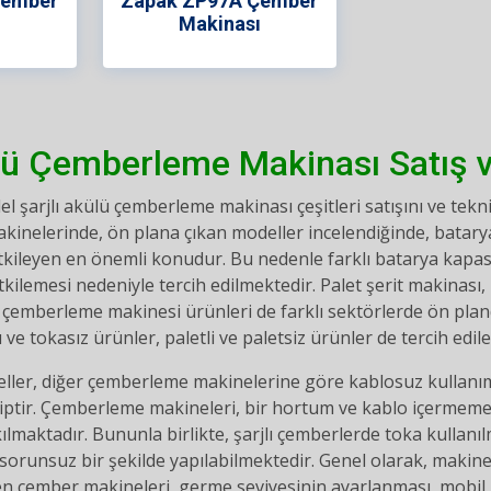
Çember
Zapak ZP97A Çember
ı
Makinası
ülü Çemberleme Makinası Satış v
şarjlı akülü çemberleme makinası çeşitleri satışını ve teknik
kinelerinde, ön plana çıkan modeller incelendiğinde, batar
etkileyen en önemli konudur. Bu nedenle farklı batarya kapa
ilemesi nedeniyle tercih edilmektedir. Palet şerit makinası,
ı çemberleme makinesi ürünleri de farklı sektörlerde ön pla
 ve tokasız ürünler, paletli ve paletsiz ürünler de tercih edile
eller, diğer çemberleme makinelerine göre kablosuz kullanım 
ptir. Çemberleme makineleri, bir hortum ve kablo içermeme
aktadır. Bununla birlikte, şarjlı çemberlerde toka kullanıl
orunsuz bir şekilde yapılabilmektedir. Genel olarak, makinen
len çember makineleri, germe seviyesinin ayarlanması, mobil 