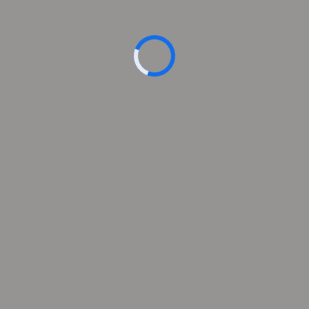
Otomatik Palet
Streç Sarma
Makinesi
SARF MALZEMELER